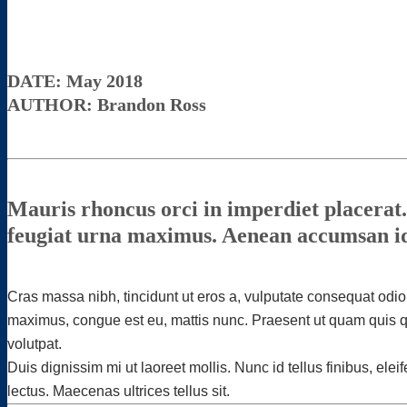
DATE: May 2018
AUTHOR: Brandon Ross
Mauris rhoncus orci in imperdiet placerat. 
feugiat urna maximus. Aenean accumsan id
Cras massa nibh, tincidunt ut eros a, vulputate consequat odio
maximus, congue est eu, mattis nunc. Praesent ut quam quis qu
volutpat.
Duis dignissim mi ut laoreet mollis. Nunc id tellus finibus, ele
lectus. Maecenas ultrices tellus sit.