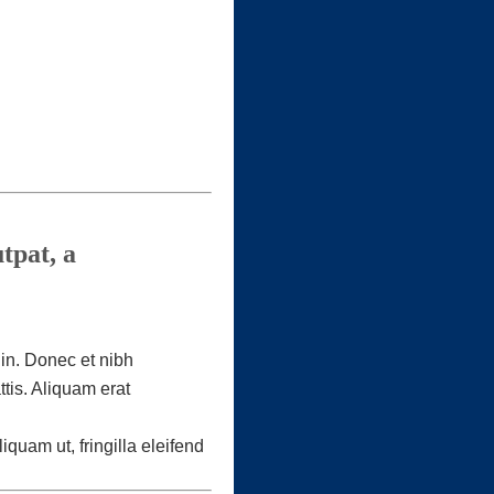
tpat, a
 in. Donec et nibh
tis. Aliquam erat
iquam ut, fringilla eleifend