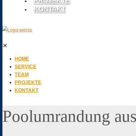
PROJEKTE
KONTAKT
✕
HOME
SERVICE
TEAM
PROJEKTE
KONTAKT
Poolumrandung au