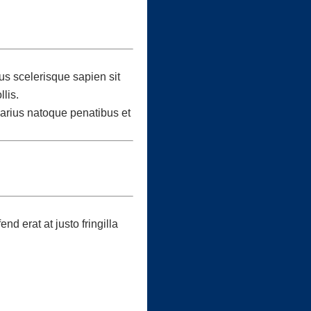
lus scelerisque sapien sit
lis.
varius natoque penatibus et
d erat at justo fringilla