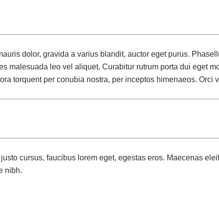
mauris dolor, gravida a varius blandit, auctor eget purus. Phasel
es malesuada leo vel aliquet. Curabitur rutrum porta dui eget mol
litora torquent per conubia nostra, per inceptos himenaeos. Orci 
 justo cursus, faucibus lorem eget, egestas eros. Maecenas eleifen
e nibh.