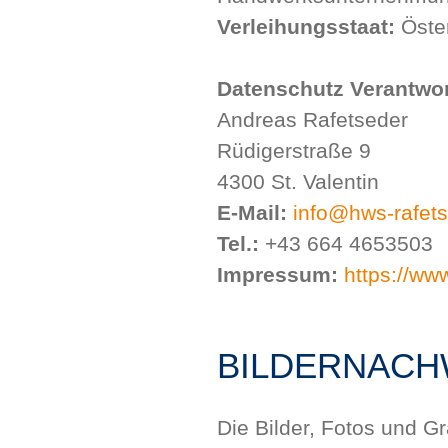
Verleihungsstaat:
Öster
Datenschutz Verantwor
Andreas Rafetseder
Rüdigerstraße 9
4300 St. Valentin
E-Mail:
info@hws-rafets
Tel.:
+43 664 4653503
Impressum:
https://ww
BILDERNACH
Die Bilder, Fotos und G